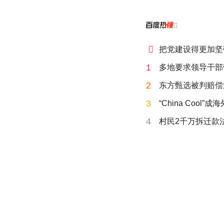


把党建设得更加坚
1
多地要求领导干部
2
东方甄选被判赔偿
3
“China Cool”
4
村民2千万拆迁款法