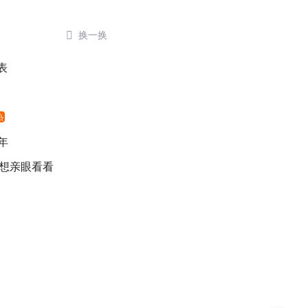

换一换
表
热
年
 想亲眼看看