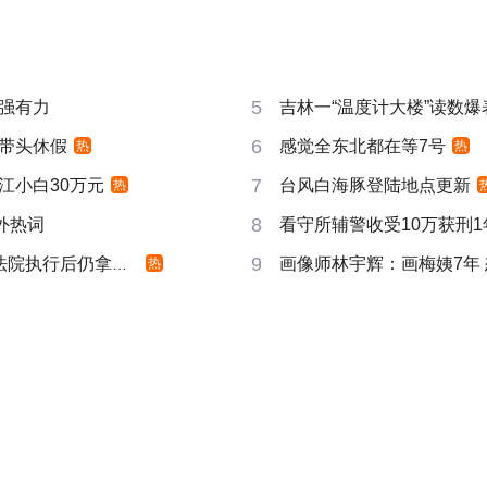
5
强有力
吉林一“温度计大楼”读数爆
6
带头休假
感觉全东北都在等7号
热
热
7
江小白30万元
台风白海豚登陆地点更新
热
8
成海外热词
看守所辅警收受10万获刑1
9
院执行后仍拿不到
画像师林宇辉：画梅姨7年
热