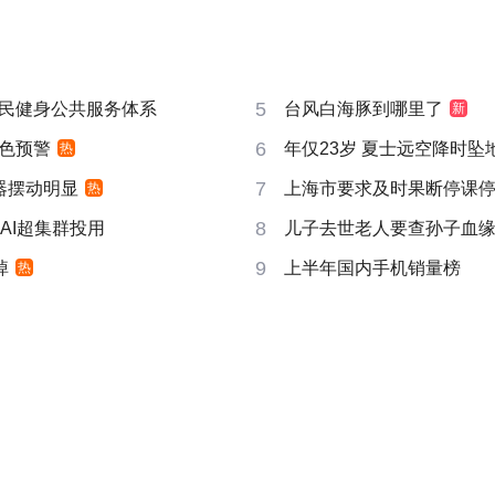
5
民健身公共服务体系
台风白海豚到哪里了
新
6
色预警
年仅23岁 夏士远空降时坠
热
7
器摆动明显
上海市要求及时果断停课
热
8
AI超集群投用
儿子去世老人要查孙子血
9
掉
上半年国内手机销量榜
热