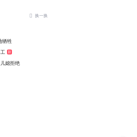

换一换
地牺牲
停工
新
缘儿媳拒绝